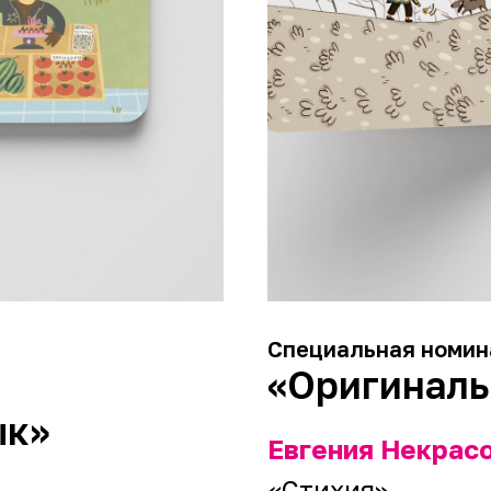
Специальная номин
«Оригиналь
ык»
Евгения Некрас
«Стихия»