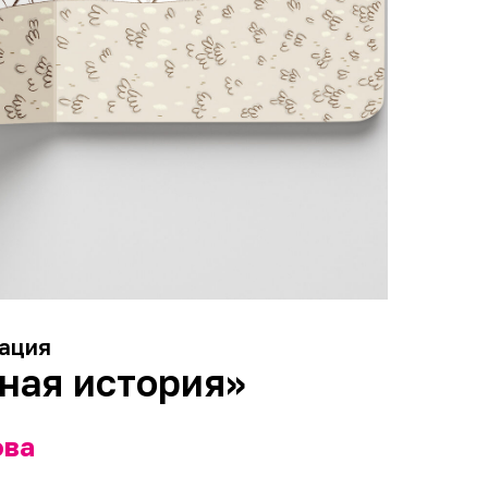
ация
ная история»
ова