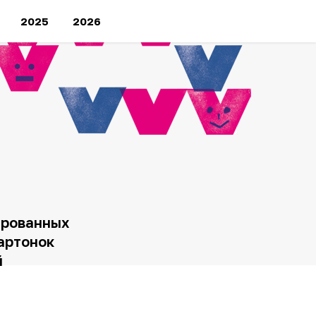
2025
2026
рованных
артонок
й