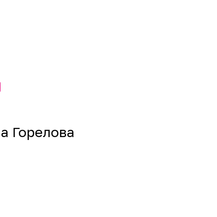
ы
на Горелова