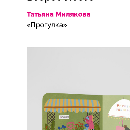
яна Милякова
Тать
«Прогулка»