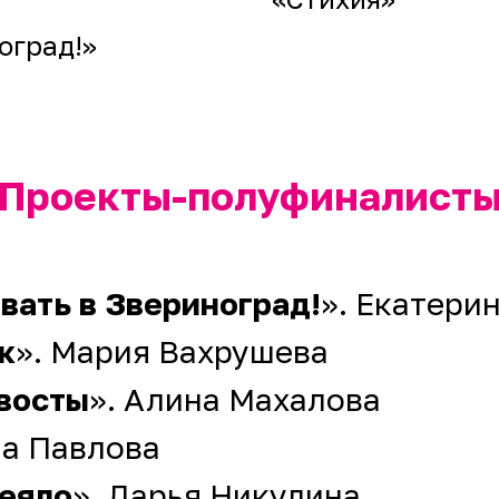
оград!»
Проекты-полуфиналист
вать в Звериноград!
». Екатери
к
». Мария Вахрушева
хвосты
». Алина Махалова
на Павлова
еяло
». Дарья Никулина