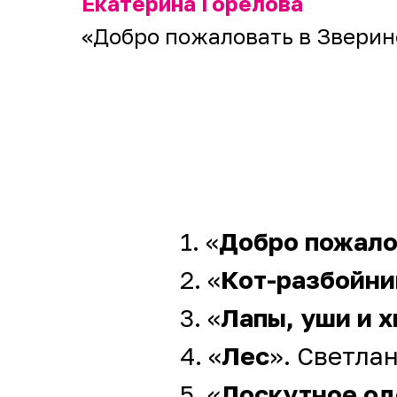
Екатерина Горелова
«Добро пожаловать в Зверин
1. «
Добро пожало
2. «
Кот-разбойни
3. «
Лапы, уши и 
4. «
Лес
». Светла
5. «
Лоскутное од