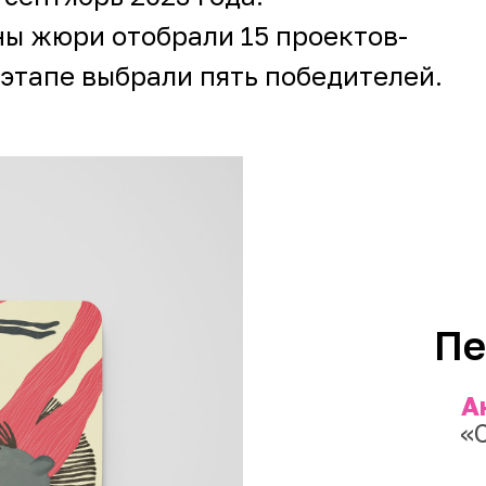
ны жюри отобрали 15 проектов-
этапе выбрали пять победителей.
льстве в январе 2024 года.
Пе
А
«С